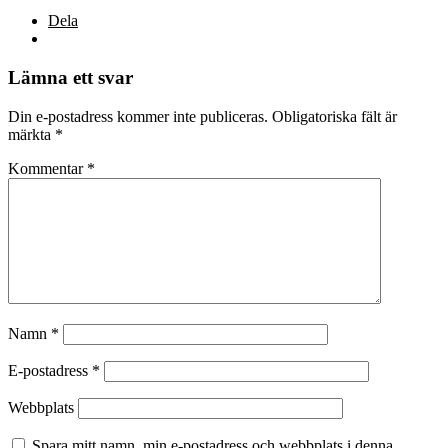
Dela
Lämna ett svar
Din e-postadress kommer inte publiceras.
Obligatoriska fält är
märkta
*
Kommentar
*
Namn
*
E-postadress
*
Webbplats
Spara mitt namn, min e-postadress och webbplats i denna