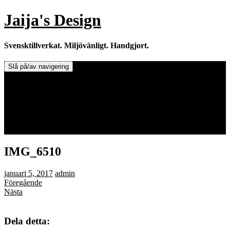
Hoppa
Jaija's Design
till
innehåll
Svensktillverkat. Miljövänligt. Handgjort.
Slå på/av navigering
Doftljus & Doftstenar
Återförsäljare.
Info om tillverkaren & ljusen
Leverans / Frakt.
0 varor -
0,00
kr
IMG_6510
januari 5, 2017
admin
Föregående
Nästa
Dela detta: