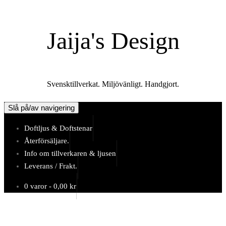
Hoppa
till
Jaija's Design
innehåll
Svensktillverkat. Miljövänligt. Handgjort.
Slå på/av navigering
Doftljus & Doftstenar
Återförsäljare.
Info om tillverkaren & ljusen
Leverans / Frakt.
0 varor -
0,00
kr