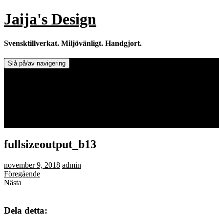
Hoppa
Jaija's Design
till
innehåll
Svensktillverkat. Miljövänligt. Handgjort.
Slå på/av navigering
Doftljus & Doftstenar
Återförsäljare.
Info om tillverkaren & ljusen
Leverans / Frakt.
0 varor -
0,00
kr
fullsizeoutput_b13
november 9, 2018
admin
Föregående
Nästa
Dela detta: