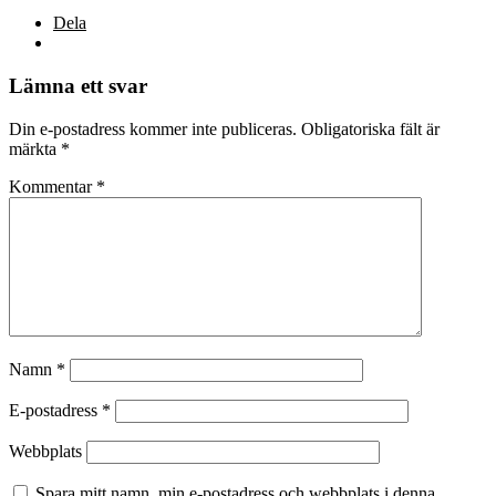
Dela
Lämna ett svar
Din e-postadress kommer inte publiceras.
Obligatoriska fält är
märkta
*
Kommentar
*
Namn
*
E-postadress
*
Webbplats
Spara mitt namn, min e-postadress och webbplats i denna