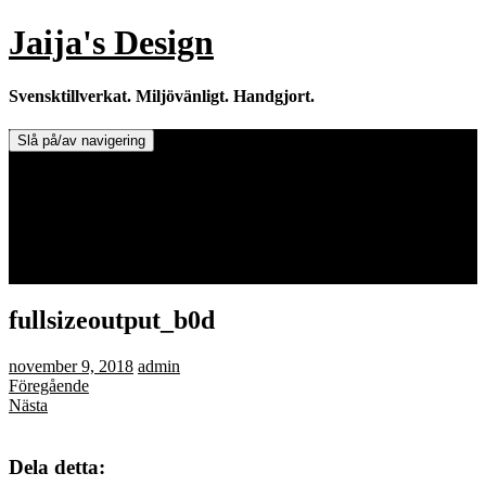
Hoppa
Jaija's Design
till
innehåll
Svensktillverkat. Miljövänligt. Handgjort.
Slå på/av navigering
Doftljus & Doftstenar
Återförsäljare.
Info om tillverkaren & ljusen
Leverans / Frakt.
0 varor -
0,00
kr
fullsizeoutput_b0d
november 9, 2018
admin
Föregående
Nästa
Dela detta: