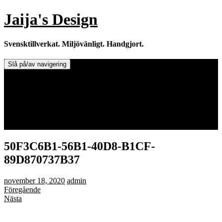
Hoppa
Jaija's Design
till
innehåll
Svensktillverkat. Miljövänligt. Handgjort.
Slå på/av navigering
Doftljus & Doftstenar
Återförsäljare.
Info om tillverkaren & ljusen
Leverans / Frakt.
0 varor -
0,00
kr
50F3C6B1-56B1-40D8-B1CF-
89D870737B37
november 18, 2020
admin
Föregående
Nästa