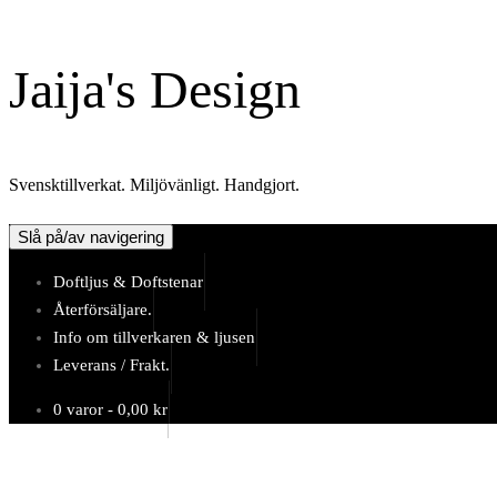
Hoppa
till
Jaija's Design
innehåll
Svensktillverkat. Miljövänligt. Handgjort.
Slå på/av navigering
Doftljus & Doftstenar
Återförsäljare.
Info om tillverkaren & ljusen
Leverans / Frakt.
0 varor -
0,00
kr