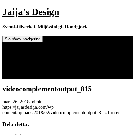
Hoppa
Jaija's Design
till
innehåll
Svensktillverkat. Miljövänligt. Handgjort.
Slå på/av navigering
Doftljus & Doftstenar
Återförsäljare.
Info om tillverkaren & ljusen
Leverans / Frakt.
0 varor -
0,00
kr
videocomplementoutput_815
mars 26, 2018
admin
https://jaijasdesign.com/wp-
content/uploads/2018/02/videocomplementoutput_815-1.mov
Dela detta: