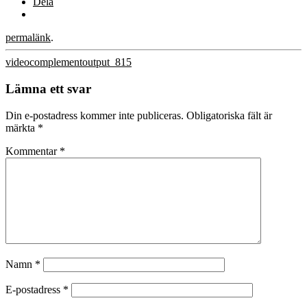
Dela
permalänk
.
Inläggsnavigering
videocomplementoutput_815
Lämna ett svar
Din e-postadress kommer inte publiceras.
Obligatoriska fält är
märkta
*
Kommentar
*
Namn
*
E-postadress
*