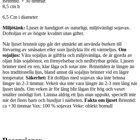
Brinntid. + 30 timmar.
8,5 cm h
6,5 Cm i diameter
Miljötänk:
Ljuset är handgjort av naturligt, miljövänligt sojavax.
Doftoljan er av högste kvalitet utan gifter.
När ljuset brunnit upp går det utmärkt att använda burken till
förvaring av småsaker eller som ljuslykta för ett värmeljus.
Om
sojaljus:
Våra sojaljus är giftfria och miljövänliga, de är gjorda av
oljan från sojabönor, en förnyelsebar och nedbrytbar gröda. Ljusen
brinner med en ren, klar låga och sotar inte. Brinntiden är längre än
hos traditionella ljus, bland annat då sojaljus brinner vid en lägre
temperatur.
Säkerhet:
Ett doftljus med sojavax ska inte brinna
längre än 2-3 timmar. Veken ska inte vara längre än 2-3 mm lång när
ljuset tänds. Om veken är för lång blir lågan för hög och vaxet
smälter onödigt fort. Lämna aldrig ett ljus utan uppsikt, speciellt inte
när det finns barn och husdjur i närheten.
Fakta om ljuset
Brinntid:
ca +30 timmar Vax: 100 % sojavax Veke: oblekt bomull