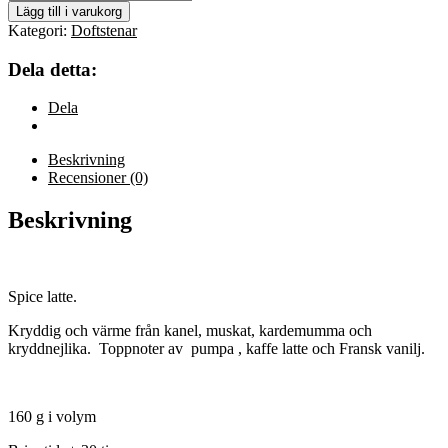
Caffe
Lägg till i varukorg
latte
Kategori:
Doftstenar
mängd
Dela detta:
Dela
Beskrivning
Recensioner (0)
Beskrivning
Spice latte.
Kryddig och värme från kanel, muskat, kardemumma och
kryddnejlika. Toppnoter av pumpa , kaffe latte och Fransk vanilj.
160 g i volym