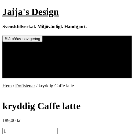
Hoppa
Jaija's Design
till
innehåll
Svensktillverkat. Miljövänligt. Handgjort.
Slå på/av navigering
Doftljus & Doftstenar
Återförsäljare.
Info om tillverkaren & ljusen
Leverans / Frakt.
0 varor -
0,00
kr
Hem
/
Doftstenar
/ kryddig Caffe latte
kryddig Caffe latte
189,00
kr
kryddig