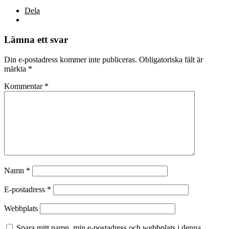
Dela
Lämna ett svar
Din e-postadress kommer inte publiceras.
Obligatoriska fält är
märkta
*
Kommentar
*
Namn
*
E-postadress
*
Webbplats
Spara mitt namn, min e-postadress och webbplats i denna