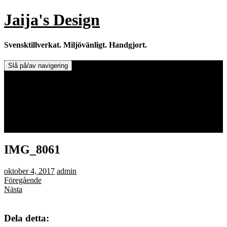
Hoppa
Jaija's Design
till
innehåll
Svensktillverkat. Miljövänligt. Handgjort.
Slå på/av navigering
Doftljus & Doftstenar
Återförsäljare.
Info om tillverkaren & ljusen
Leverans / Frakt.
0 varor -
0,00
kr
IMG_8061
oktober 4, 2017
admin
Föregående
Nästa
Dela detta: