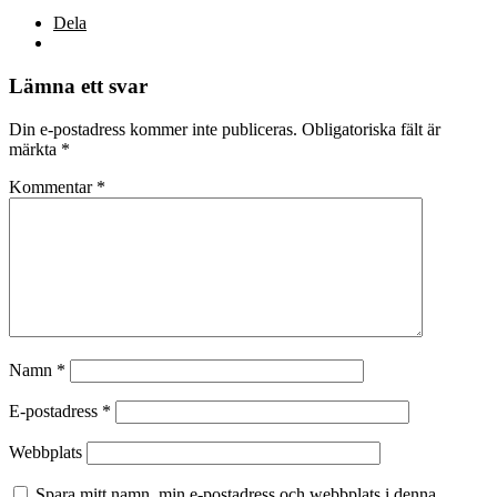
Dela
Lämna ett svar
Din e-postadress kommer inte publiceras.
Obligatoriska fält är
märkta
*
Kommentar
*
Namn
*
E-postadress
*
Webbplats
Spara mitt namn, min e-postadress och webbplats i denna