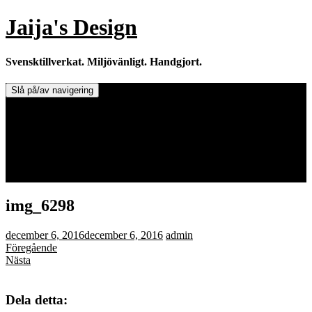
Hoppa
Jaija's Design
till
innehåll
Svensktillverkat. Miljövänligt. Handgjort.
Slå på/av navigering
Doftljus & Doftstenar
Återförsäljare.
Info om tillverkaren & ljusen
Leverans / Frakt.
0 varor -
0,00
kr
img_6298
december 6, 2016
december 6, 2016
admin
Föregående
Nästa
Dela detta: