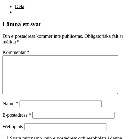
Dela
Lämna ett svar
Din e-postadress kommer inte publiceras.
Obligatoriska fält är
märkta
*
Kommentar
*
Namn
*
E-postadress
*
Webbplats
Spara mitt namn, min e-postadress och webbplats i denna