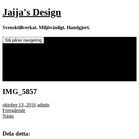
Hoppa
Jaija's Design
till
innehåll
Svensktillverkat. Miljövänligt. Handgjort.
Slå på/av navigering
Doftljus & Doftstenar
Återförsäljare.
Info om tillverkaren & ljusen
Leverans / Frakt.
0 varor -
0,00
kr
IMG_5857
oktober 13, 2016
admin
Föregående
Nästa
Dela detta: