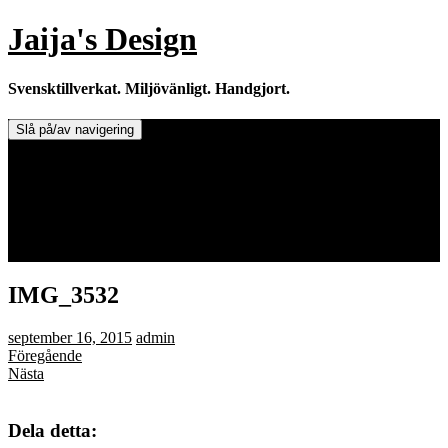
Hoppa
Jaija's Design
till
innehåll
Svensktillverkat. Miljövänligt. Handgjort.
Slå på/av navigering
Doftljus & Doftstenar
Återförsäljare.
Info om tillverkaren & ljusen
Leverans / Frakt.
0 varor -
0,00
kr
IMG_3532
september 16, 2015
admin
Föregående
Nästa
Dela detta: