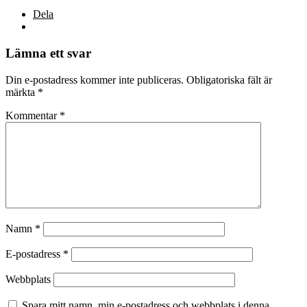
Dela
Lämna ett svar
Din e-postadress kommer inte publiceras.
Obligatoriska fält är
märkta
*
Kommentar
*
Namn
*
E-postadress
*
Webbplats
Spara mitt namn, min e-postadress och webbplats i denna