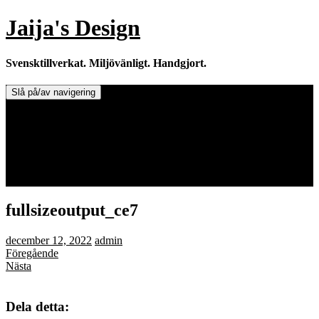
Hoppa
Jaija's Design
till
innehåll
Svensktillverkat. Miljövänligt. Handgjort.
Slå på/av navigering
Doftljus & Doftstenar
Återförsäljare.
Info om tillverkaren & ljusen
Leverans / Frakt.
0 varor -
0,00
kr
fullsizeoutput_ce7
december 12, 2022
admin
Föregående
Nästa
Dela detta: