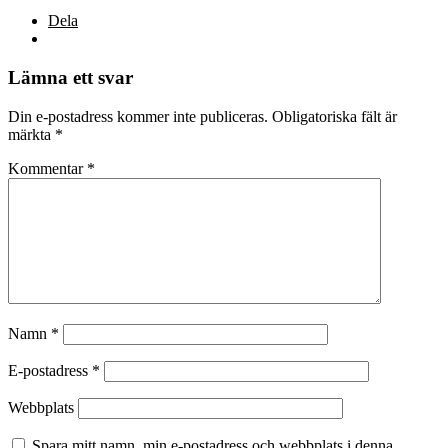
Dela
Lämna ett svar
Din e-postadress kommer inte publiceras.
Obligatoriska fält är
märkta
*
Kommentar
*
Namn
*
E-postadress
*
Webbplats
Spara mitt namn, min e-postadress och webbplats i denna