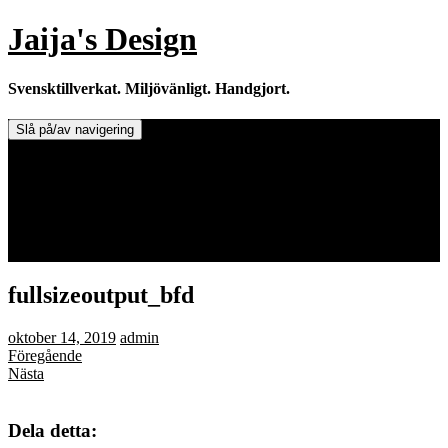
Hoppa
Jaija's Design
till
innehåll
Svensktillverkat. Miljövänligt. Handgjort.
Slå på/av navigering
Doftljus & Doftstenar
Återförsäljare.
Info om tillverkaren & ljusen
Leverans / Frakt.
0 varor -
0,00
kr
fullsizeoutput_bfd
oktober 14, 2019
admin
Föregående
Nästa
Dela detta: