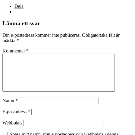
Dela
Lämna ett svar
Din e-postadress kommer inte publiceras.
Obligatoriska fält är
märkta
*
Kommentar
*
Namn
*
E-postadress
*
Webbplats
Spara mitt namn, min e-postadress och webbplats i denna