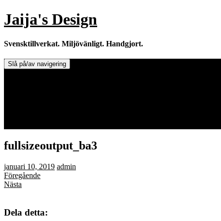
Hoppa
Jaija's Design
till
innehåll
Svensktillverkat. Miljövänligt. Handgjort.
Slå på/av navigering
Doftljus & Doftstenar
Återförsäljare.
Info om tillverkaren & ljusen
Leverans / Frakt.
0 varor -
0,00
kr
fullsizeoutput_ba3
januari 10, 2019
admin
Föregående
Nästa
Dela detta: