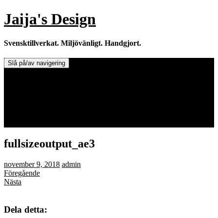
Hoppa
Jaija's Design
till
innehåll
Svensktillverkat. Miljövänligt. Handgjort.
Slå på/av navigering
Doftljus & Doftstenar
Återförsäljare.
Info om tillverkaren & ljusen
Leverans / Frakt.
0 varor -
0,00
kr
fullsizeoutput_ae3
november 9, 2018
admin
Föregående
Nästa
Dela detta: