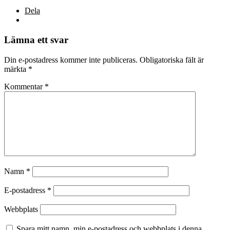
Dela
Lämna ett svar
Din e-postadress kommer inte publiceras.
Obligatoriska fält är
märkta
*
Kommentar
*
Namn
*
E-postadress
*
Webbplats
Spara mitt namn, min e-postadress och webbplats i denna