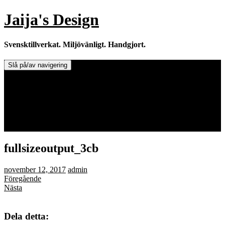
Hoppa
Jaija's Design
till
innehåll
Svensktillverkat. Miljövänligt. Handgjort.
Slå på/av navigering
Doftljus & Doftstenar
Återförsäljare.
Info om tillverkaren & ljusen
Leverans / Frakt.
0 varor -
0,00
kr
fullsizeoutput_3cb
november 12, 2017
admin
Föregående
Nästa
Dela detta: