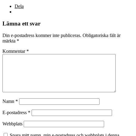
Dela
Lämna ett svar
Din e-postadress kommer inte publiceras.
Obligatoriska fält är
märkta
*
Kommentar
*
Namn
*
E-postadress
*
Webbplats
Spara mitt namn, min e-postadress och webbplats i denna