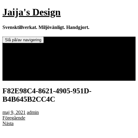
Hoppa
Jaija's Design
till
innehåll
Svensktillverkat. Miljövänligt. Handgjort.
Slå på/av navigering
Doftljus & Doftstenar
Återförsäljare.
Info om tillverkaren & ljusen
Leverans / Frakt.
0 varor -
0,00
kr
F82E98C4-8621-4905-951D-
B4B645B2CC4C
maj 9, 2021
admin
Föregående
Nästa