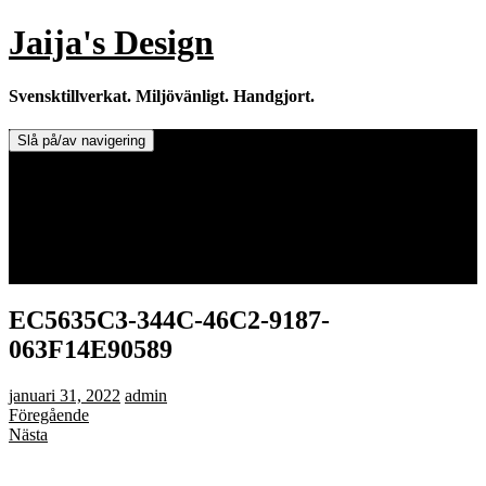
Hoppa
Jaija's Design
till
innehåll
Svensktillverkat. Miljövänligt. Handgjort.
Slå på/av navigering
Doftljus & Doftstenar
Återförsäljare.
Info om tillverkaren & ljusen
Leverans / Frakt.
0 varor -
0,00
kr
EC5635C3-344C-46C2-9187-
063F14E90589
januari 31, 2022
admin
Föregående
Nästa