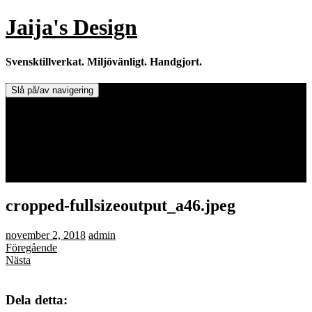
Hoppa
Jaija's Design
till
innehåll
Svensktillverkat. Miljövänligt. Handgjort.
Slå på/av navigering
Doftljus & Doftstenar
Återförsäljare.
Info om tillverkaren & ljusen
Leverans / Frakt.
0 varor -
0,00
kr
cropped-fullsizeoutput_a46.jpeg
november 2, 2018
admin
Föregående
Nästa
Dela detta: