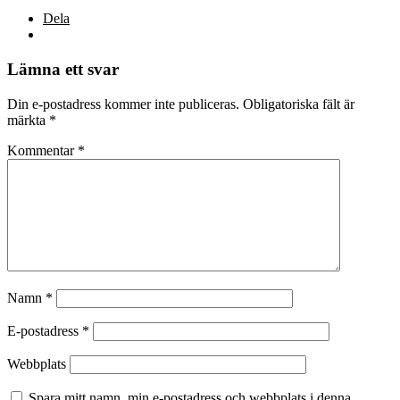
Dela
Lämna ett svar
Din e-postadress kommer inte publiceras.
Obligatoriska fält är
märkta
*
Kommentar
*
Namn
*
E-postadress
*
Webbplats
Spara mitt namn, min e-postadress och webbplats i denna