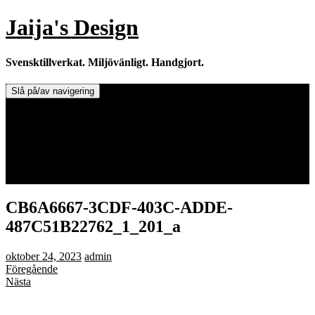
Hoppa
Jaija's Design
till
innehåll
Svensktillverkat. Miljövänligt. Handgjort.
Slå på/av navigering
Doftljus & Doftstenar
Återförsäljare.
Info om tillverkaren & ljusen
Leverans / Frakt.
0 varor -
0,00
kr
CB6A6667-3CDF-403C-ADDE-
487C51B22762_1_201_a
oktober 24, 2023
admin
Föregående
Nästa