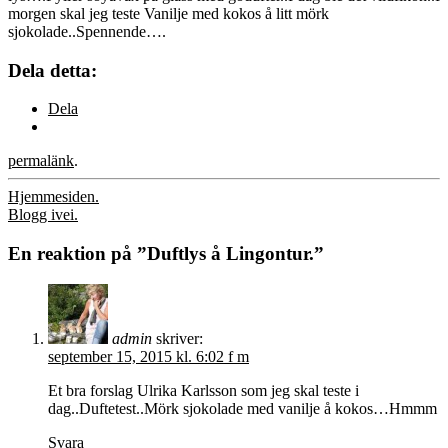
morgen skal jeg teste Vanilje med kokos å litt mörk
sjokolade..Spennende….
Dela detta:
Dela
permalänk
.
Inläggsnavigering
Hjemmesiden.
Blogg ivei.
En reaktion på ”
Duftlys å Lingontur.
”
admin
skriver:
september 15, 2015 kl. 6:02 f m
Et bra forslag Ulrika Karlsson som jeg skal teste i
dag..Duftetest..Mörk sjokolade med vanilje å kokos…Hmmm
Svara