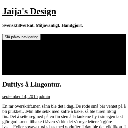
Hoppa
Jaija's Design
till
innehåll
Svensktillverkat. Miljövänligt. Handgjort.
Slå på/av navigering
Doftljus & Doftstenar
Återförsäljare.
Info om tillverkaren & ljusen
Leverans / Frakt.
0 varor -
0,00
kr
Duftlys å Lingontur.
september 14, 2015
admin
En rar overskrift,men sånn ble det i dag..De röde små bär ventet på å
bli plukket…Min lille sekk med kaffe å kake, så ble turen riktig
fin..Det å sette seg ned på en fin sten å la tankene fly i sin egen takt
gjör godt..men tilbake i låven så ble det så mye lettere å gjöre
lys….Fyller soyavax på glass med godufter..I dag ble det vildfikon..I