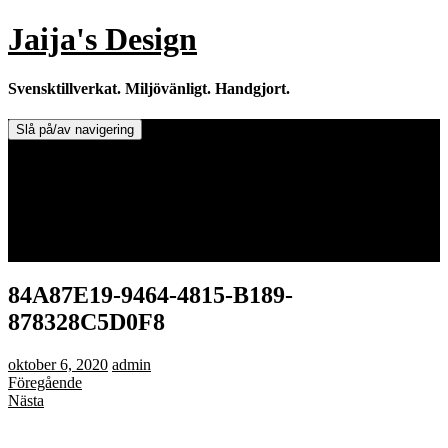
Hoppa
Jaija's Design
till
innehåll
Svensktillverkat. Miljövänligt. Handgjort.
Slå på/av navigering
Doftljus & Doftstenar
Återförsäljare.
Info om tillverkaren & ljusen
Leverans / Frakt.
0 varor -
0,00
kr
84A87E19-9464-4815-B189-
878328C5D0F8
oktober 6, 2020
admin
Föregående
Nästa