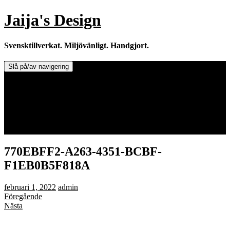
Hoppa
Jaija's Design
till
innehåll
Svensktillverkat. Miljövänligt. Handgjort.
Slå på/av navigering
Doftljus & Doftstenar
Återförsäljare.
Info om tillverkaren & ljusen
Leverans / Frakt.
0 varor -
0,00
kr
770EBFF2-A263-4351-BCBF-
F1EB0B5F818A
februari 1, 2022
admin
Föregående
Nästa