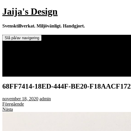
Hoppa
Jaija's Design
till
innehåll
Svensktillverkat. Miljövänligt. Handgjort.
Slå på/av navigering
Doftljus & Doftstenar
Återförsäljare.
Info om tillverkaren & ljusen
Leverans / Frakt.
0 varor -
0,00
kr
68FF7414-18ED-444F-BE20-F18AACF17
november 18, 2020
admin
Föregående
Nästa