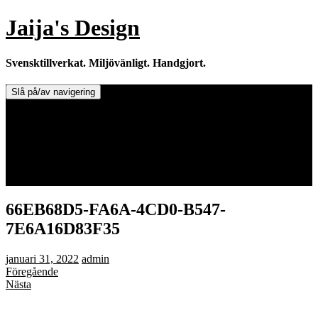
Hoppa
Jaija's Design
till
innehåll
Svensktillverkat. Miljövänligt. Handgjort.
Slå på/av navigering
Doftljus & Doftstenar
Återförsäljare.
Info om tillverkaren & ljusen
Leverans / Frakt.
0 varor -
0,00
kr
66EB68D5-FA6A-4CD0-B547-
7E6A16D83F35
januari 31, 2022
admin
Föregående
Nästa