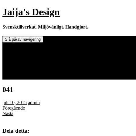
Hoppa
Jaija's Design
till
innehåll
Svensktillverkat. Miljövänligt. Handgjort.
Slå på/av navigering
Doftljus & Doftstenar
Återförsäljare.
Info om tillverkaren & ljusen
Leverans / Frakt.
0 varor -
0,00
kr
041
juli 10, 2015
admin
Föregående
Nästa
Dela detta: