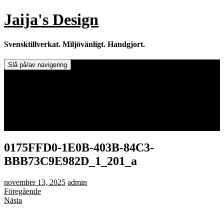
Hoppa
Jaija's Design
till
innehåll
Svensktillverkat. Miljövänligt. Handgjort.
Slå på/av navigering
Doftljus & Doftstenar
Återförsäljare.
Info om tillverkaren & ljusen
Leverans / Frakt.
0 varor -
0,00
kr
0175FFD0-1E0B-403B-84C3-
BBB73C9E982D_1_201_a
november 13, 2025
admin
Föregående
Nästa