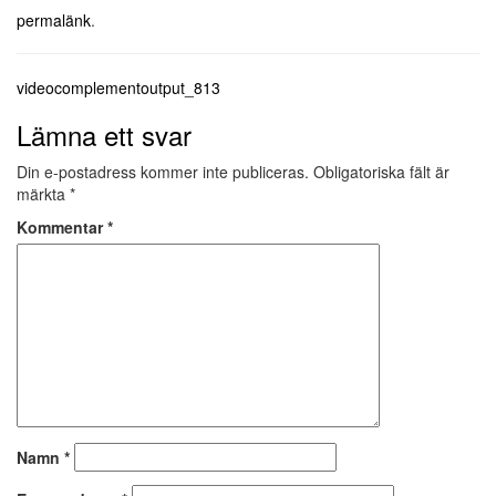
permalänk
.
Inläggsnavigering
videocomplementoutput_813
Lämna ett svar
Din e-postadress kommer inte publiceras.
Obligatoriska fält är
märkta
*
Kommentar
*
Namn
*