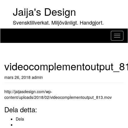
Hoppa
Jaija's Design
till
innehåll
Svensktillverkat. Miljövänligt. Handgjort.
Slå
på/av
navig
videocomplementoutput_8
mars 26, 2018
admin
http://jaijasdesign.com/wp-
content/uploads/2018/02/videocomplementoutput_813.mov
Dela detta:
Dela