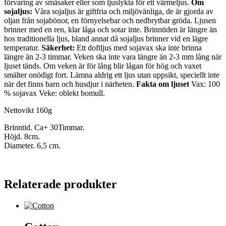
förvaring av småsaker eller som ljuslykta för ett värmeljus.
Om
sojaljus:
Våra sojaljus är giftfria och miljövänliga, de är gjorda av
oljan från sojabönor, en förnyelsebar och nedbrytbar gröda. Ljusen
brinner med en ren, klar låga och sotar inte. Brinntiden är längre än
hos traditionella ljus, bland annat då sojaljus brinner vid en lägre
temperatur.
Säkerhet:
Ett doftljus med sojavax ska inte brinna
längre än 2-3 timmar. Veken ska inte vara längre än 2-3 mm lång när
ljuset tänds. Om veken är för lång blir lågan för hög och vaxet
smälter onödigt fort. Lämna aldrig ett ljus utan uppsikt, speciellt inte
när det finns barn och husdjur i närheten.
Fakta om ljuset
Vax: 100
% sojavax Veke: oblekt bomull.
Nettovikt 160g
Brinntid. Ca+ 30Timmar.
Höjd. 8cm.
Diameter. 6,5 cm.
Relaterade produkter