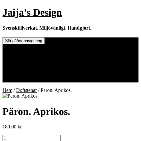
Hoppa
Jaija's Design
till
innehåll
Svensktillverkat. Miljövänligt. Handgjort.
Slå på/av navigering
Doftljus & Doftstenar
Återförsäljare.
Info om tillverkaren & ljusen
Leverans / Frakt.
0 varor -
0,00
kr
Hem
/
Doftstenar
/ Päron. Aprikos.
Päron. Aprikos.
189,00
kr
Päron.