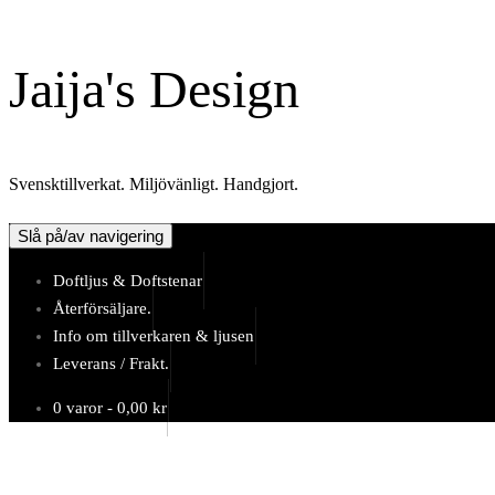
Hoppa
till
Jaija's Design
innehåll
Svensktillverkat. Miljövänligt. Handgjort.
Slå på/av navigering
Doftljus & Doftstenar
Återförsäljare.
Info om tillverkaren & ljusen
Leverans / Frakt.
0 varor -
0,00
kr