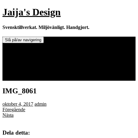
Hoppa
Jaija's Design
till
innehåll
Svensktillverkat. Miljövänligt. Handgjort.
Slå på/av navigering
Doftljus & Doftstenar
Återförsäljare.
Info om tillverkaren & ljusen
Leverans / Frakt.
0 varor -
0,00
kr
IMG_8061
oktober 4, 2017
admin
Föregående
Nästa
Dela detta: