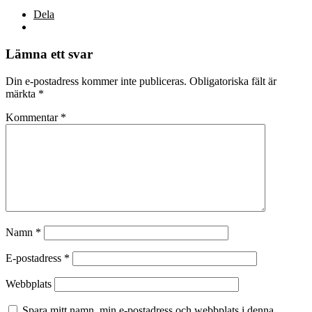
Dela
Lämna ett svar
Din e-postadress kommer inte publiceras.
Obligatoriska fält är
märkta
*
Kommentar
*
Namn
*
E-postadress
*
Webbplats
Spara mitt namn, min e-postadress och webbplats i denna