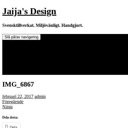
Hoppa
Jaija's Design
till
innehåll
Svensktillverkat. Miljövänligt. Handgjort.
Slå på/av navigering
Doftljus & Doftstenar
Återförsäljare.
Info om tillverkaren & ljusen
Leverans / Frakt.
0 varor -
0,00
kr
IMG_6867
februari 22, 2017
admin
Föregående
Nästa
Dela detta:
Dela