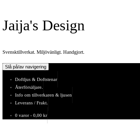
Hoppa
till
Jaija's Design
innehåll
Svensktillverkat. Miljövänligt. Handgjort.
Slå på/av navigering
Doftljus & Doftstenar
Återförsäljare.
Info om tillverkaren & ljusen
Leverans / Frakt.
0 varor -
0,00
kr