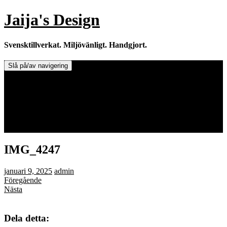
Hoppa
Jaija's Design
till
innehåll
Svensktillverkat. Miljövänligt. Handgjort.
Slå på/av navigering
Doftljus & Doftstenar
Återförsäljare.
Info om tillverkaren & ljusen
Leverans / Frakt.
0 varor -
0,00
kr
IMG_4247
januari 9, 2025
admin
Föregående
Nästa
Dela detta: