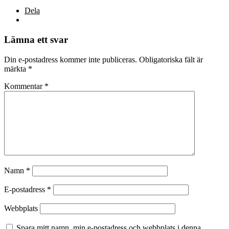
Dela
Lämna ett svar
Din e-postadress kommer inte publiceras.
Obligatoriska fält är
märkta
*
Kommentar
*
Namn
*
E-postadress
*
Webbplats
Spara mitt namn, min e-postadress och webbplats i denna