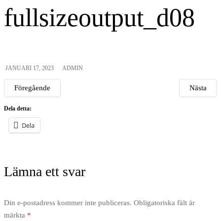
fullsizeoutput_d08
JANUARI 17, 2023
ADMIN
Föregående
Nästa
Dela detta:
Dela
Lämna ett svar
Din e-postadress kommer inte publiceras.
Obligatoriska fält är
märkta
*