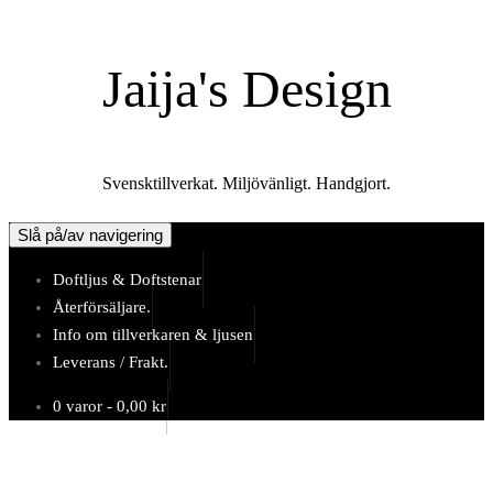
Hoppa
till
Jaija's Design
innehåll
Svensktillverkat. Miljövänligt. Handgjort.
Slå på/av navigering
Doftljus & Doftstenar
Återförsäljare.
Info om tillverkaren & ljusen
Leverans / Frakt.
0 varor -
0,00
kr