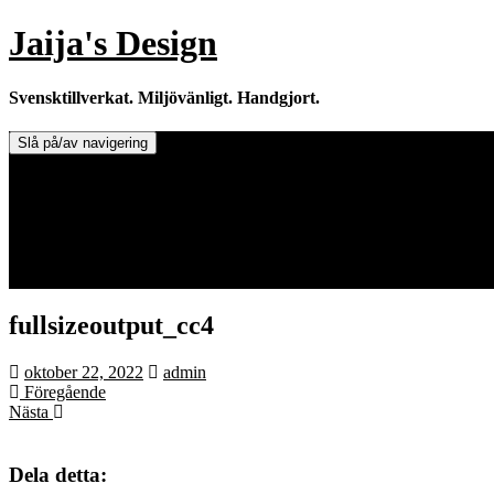
Hoppa
Jaija's Design
till
innehåll
Svensktillverkat. Miljövänligt. Handgjort.
Slå på/av navigering
Doftljus & Doftstenar
Återförsäljare.
Info om tillverkaren & ljusen
Leverans / Frakt.
0 varor -
0,00
kr
fullsizeoutput_cc4
oktober 22, 2022
admin
Föregående
Nästa
Dela detta: