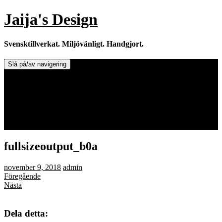
Hoppa
Jaija's Design
till
innehåll
Svensktillverkat. Miljövänligt. Handgjort.
Slå på/av navigering
Doftljus & Doftstenar
Återförsäljare.
Info om tillverkaren & ljusen
Leverans / Frakt.
0 varor -
0,00
kr
fullsizeoutput_b0a
november 9, 2018
admin
Föregående
Nästa
Dela detta: