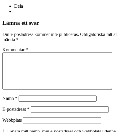
Dela
Lämna ett svar
Din e-postadress kommer inte publiceras.
Obligatoriska fält är
märkta
*
Kommentar
*
Namn
*
E-postadress
*
Webbplats
Spara mitt namn, min e-postadress och webbplats i denna