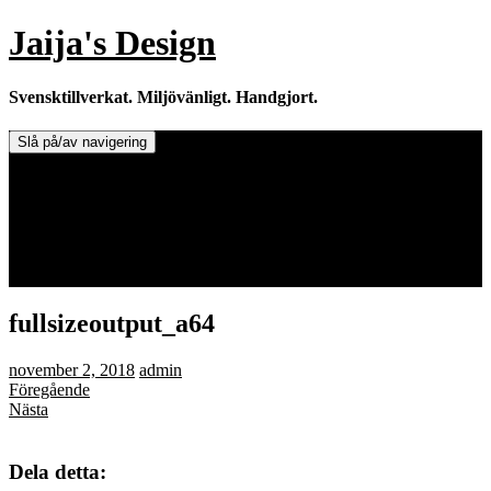
Hoppa
Jaija's Design
till
innehåll
Svensktillverkat. Miljövänligt. Handgjort.
Slå på/av navigering
Doftljus & Doftstenar
Återförsäljare.
Info om tillverkaren & ljusen
Leverans / Frakt.
0 varor -
0,00
kr
fullsizeoutput_a64
november 2, 2018
admin
Föregående
Nästa
Dela detta: