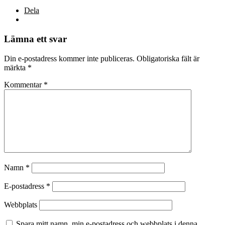
Dela
Lämna ett svar
Din e-postadress kommer inte publiceras.
Obligatoriska fält är
märkta
*
Kommentar
*
Namn
*
E-postadress
*
Webbplats
Spara mitt namn, min e-postadress och webbplats i denna