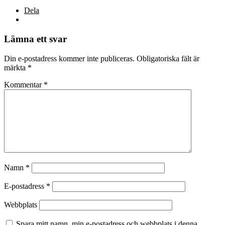
Dela
Lämna ett svar
Din e-postadress kommer inte publiceras.
Obligatoriska fält är
märkta
*
Kommentar
*
Namn
*
E-postadress
*
Webbplats
Spara mitt namn, min e-postadress och webbplats i denna