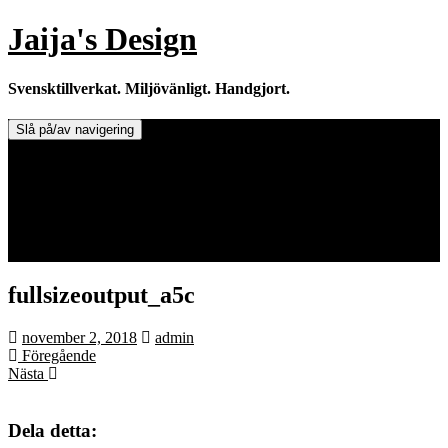
Hoppa
Jaija's Design
till
innehåll
Svensktillverkat. Miljövänligt. Handgjort.
Slå på/av navigering
Doftljus & Doftstenar
Återförsäljare.
Info om tillverkaren & ljusen
Leverans / Frakt.
0 varor -
0,00
kr
fullsizeoutput_a5c
november 2, 2018
admin
Föregående
Nästa
Dela detta: