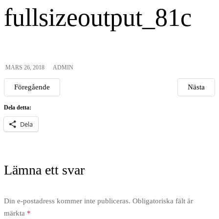
fullsizeoutput_81c
MARS 26, 2018
ADMIN
Föregående
Nästa
Dela detta:
Dela
Lämna ett svar
Din e-postadress kommer inte publiceras.
Obligatoriska fält är
märkta
*