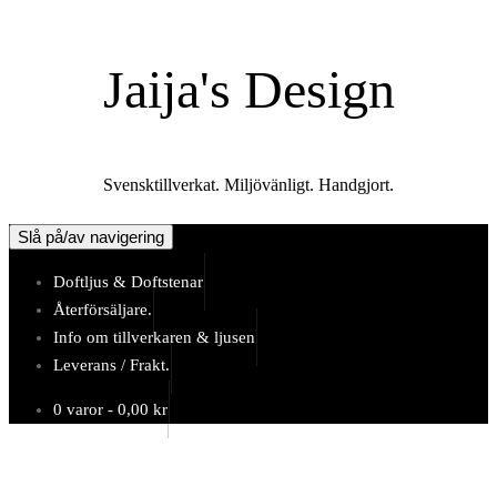
Hoppa
till
Jaija's Design
innehåll
Svensktillverkat. Miljövänligt. Handgjort.
Slå på/av navigering
Doftljus & Doftstenar
Återförsäljare.
Info om tillverkaren & ljusen
Leverans / Frakt.
0 varor -
0,00
kr