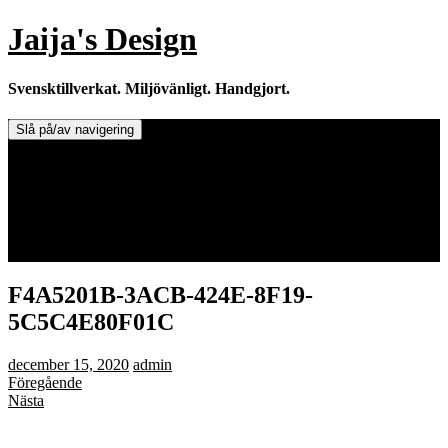
Hoppa
Jaija's Design
till
innehåll
Svensktillverkat. Miljövänligt. Handgjort.
Slå på/av navigering
Doftljus & Doftstenar
Återförsäljare.
Info om tillverkaren & ljusen
Leverans / Frakt.
0 varor -
0,00
kr
F4A5201B-3ACB-424E-8F19-
5C5C4E80F01C
december 15, 2020
admin
Föregående
Nästa