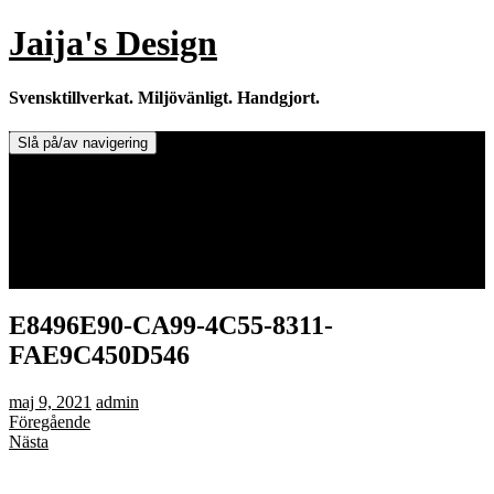
Hoppa
Jaija's Design
till
innehåll
Svensktillverkat. Miljövänligt. Handgjort.
Slå på/av navigering
Doftljus & Doftstenar
Återförsäljare.
Info om tillverkaren & ljusen
Leverans / Frakt.
0 varor -
0,00
kr
E8496E90-CA99-4C55-8311-
FAE9C450D546
maj 9, 2021
admin
Föregående
Nästa