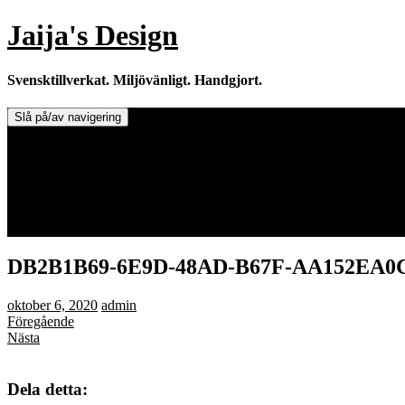
Hoppa
Jaija's Design
till
innehåll
Svensktillverkat. Miljövänligt. Handgjort.
Slå på/av navigering
Doftljus & Doftstenar
Återförsäljare.
Info om tillverkaren & ljusen
Leverans / Frakt.
0 varor -
0,00
kr
DB2B1B69-6E9D-48AD-B67F-AA152EA0
oktober 6, 2020
admin
Föregående
Nästa
Dela detta: