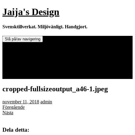
Hoppa
Jaija's Design
till
innehåll
Svensktillverkat. Miljövänligt. Handgjort.
Slå på/av navigering
Doftljus & Doftstenar
Återförsäljare.
Info om tillverkaren & ljusen
Leverans / Frakt.
0 varor -
0,00
kr
cropped-fullsizeoutput_a46-1.jpeg
november 11, 2018
admin
Föregående
Nästa
Dela detta: