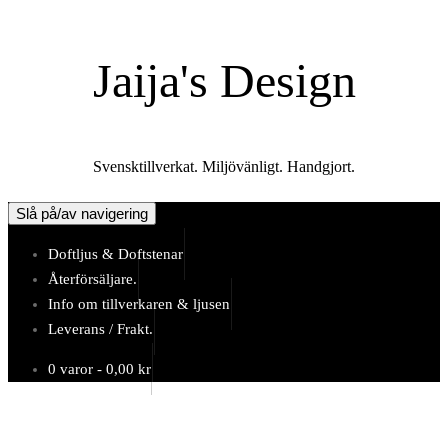
Hoppa
till
Jaija's Design
innehåll
Svensktillverkat. Miljövänligt. Handgjort.
Slå på/av navigering
Doftljus & Doftstenar
Återförsäljare.
Info om tillverkaren & ljusen
Leverans / Frakt.
0 varor -
0,00
kr