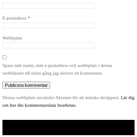
E-postadress
*
Webbplats
Spara mitt namn, min e-postadress och webbplats i denna
webbläsare till nästa gång jag skriver en kommentar.
Denna webbplats använder Akismet för att minska skräppost.
Lär dig
om hur din kommentarsdata bearbetas
.
Unite Theme
drivs med
WordPress
.