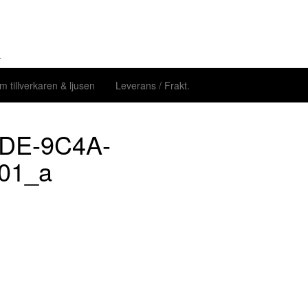
.
m tillverkaren & ljusen
Leverans / Frakt.
DE-9C4A-
01_a