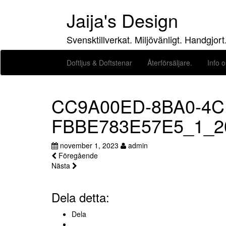
Hoppa
Jaija's Design
till
innehåll
Svensktillverkat. Miljövänligt. Handgjort
Doftljus & Doftstenar
Återförsäljare.
Info o
CC9A00ED-8BA0-4C
FBBE783E57E5_1_2
november 1, 2023
admin
Föregående
Nästa
Dela detta:
Dela