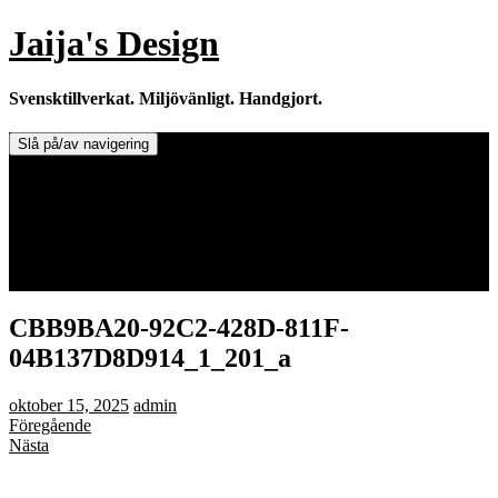
Hoppa
Jaija's Design
till
innehåll
Svensktillverkat. Miljövänligt. Handgjort.
Slå på/av navigering
Doftljus & Doftstenar
Återförsäljare.
Info om tillverkaren & ljusen
Leverans / Frakt.
0 varor -
0,00
kr
CBB9BA20-92C2-428D-811F-
04B137D8D914_1_201_a
oktober 15, 2025
admin
Föregående
Nästa