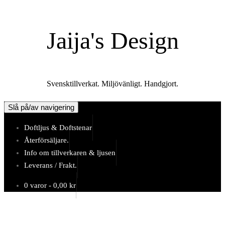
Hoppa
till
Jaija's Design
innehåll
Svensktillverkat. Miljövänligt. Handgjort.
Slå på/av navigering
Doftljus & Doftstenar
Återförsäljare.
Info om tillverkaren & ljusen
Leverans / Frakt.
0 varor -
0,00
kr