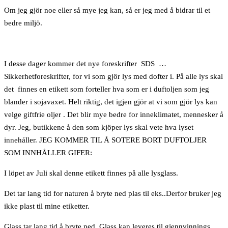
Om jeg gjör noe eller så mye jeg kan, så er jeg med å bidrar til et
bedre miljö.
I desse dager kommer det nye foreskrifter SDS …
Sikkerhetforeskrifter, for vi som gjör lys med dofter i. På alle lys skal
det finnes en etikett som forteller hva som er i duftoljen som jeg
blander i sojavaxet. Helt riktig, det igjen gjör at vi som gjör lys kan
velge giftfrie oljer . Det blir mye bedre for inneklimatet, mennesker å
dyr. Jeg, butikkene å den som kjöper lys skal vete hva lyset
innehåller. JEG KOMMER TIL Å SOTERE BORT DUFTOLJER
SOM INNHÅLLER GIFER:
I löpet av Juli skal denne etikett finnes på alle lysglass.
Det tar lang tid for naturen å bryte ned plas til eks..Derfor bruker jeg
ikke plast til mine etiketter.
Glass tar lang tid å bryte ned. Glass kan leveres til gjennvinnings