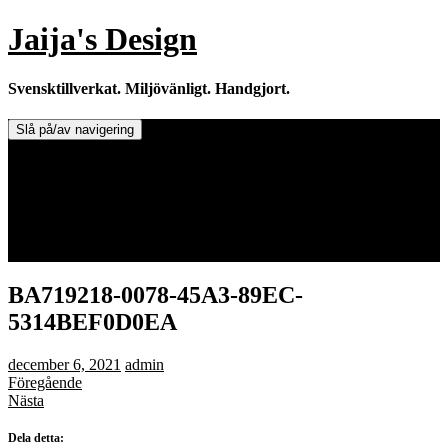
Hoppa
Jaija's Design
till
innehåll
Svensktillverkat. Miljövänligt. Handgjort.
Slå på/av navigering
Doftljus & Doftstenar
Återförsäljare.
Info om tillverkaren & ljusen
Leverans / Frakt.
0 varor -
0,00
kr
BA719218-0078-45A3-89EC-
5314BEF0D0EA
december 6, 2021
admin
Föregående
Nästa
Dela detta: