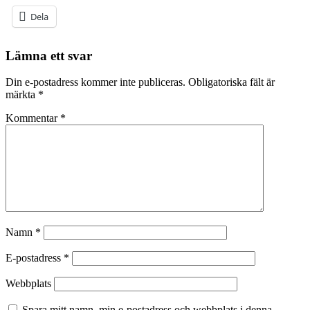
Dela
Lämna ett svar
Din e-postadress kommer inte publiceras.
Obligatoriska fält är
märkta
*
Kommentar
*
Namn
*
E-postadress
*
Webbplats
Spara mitt namn, min e-postadress och webbplats i denna